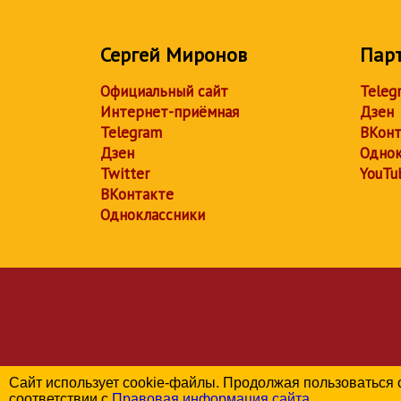
Сергей Миронов
Пар
Официальный сайт
Teleg
Интернет-приёмная
Дзен
Telegram
ВКонт
Дзен
Однок
Twitter
YouTu
ВКонтакте
Одноклассники
Сайт использует cookie-файлы. Продолжая пользоваться 
соответствии с
Правовая информация сайта
.