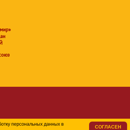
 мир»
дан
Й
союз
аботку персональных данных в
СОГЛАСЕН