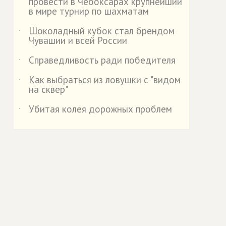
провести в Чебоксарах крупнейший
в мире турнир по шахматам
Шоколадный кубок стал брендом
˙
Чувашии и всей России
Справедливость ради победителя
˙
Как выбраться из ловушки с "видом
˙
на сквер"
Убитая колея дорожных проблем
˙