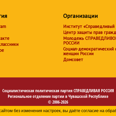
тия
Организации
ram
Институт «Справедливый
Центр защиты прав граж
акте
Молодежь СПРАВЕДЛИВО
РОССИИ
лассники
Социал-демократический 
be
женщин России
Домсовет
Социалистическая политическая партия
СПРАВЕДЛИВАЯ РОССИЯ
Региональное отделение партии в Чувашской Республике
© 2006-2026
Политика в отношении обработки персональных данных
сайтом без изменения настроек, вы даёте согласие на обр