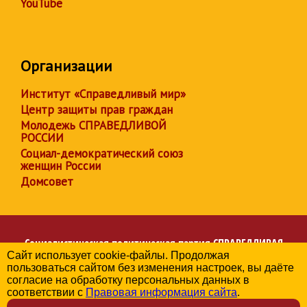
YouTube
Организации
Институт «Справедливый мир»
Центр защиты прав граждан
Молодежь СПРАВЕДЛИВОЙ
РОССИИ
Социал-демократический союз
женщин России
Домсовет
Социалистическая политическая партия
СПРАВЕДЛИВАЯ
Сайт использует cookie-файлы. Продолжая
РОССИЯ
пользоваться сайтом без изменения настроек, вы даёте
Региональное отделение партии в Чувашской Республике
согласие на обработку персональных данных в
© 2006-2026
соответствии с
Правовая информация сайта
.
Политика в отношении обработки персональных данных