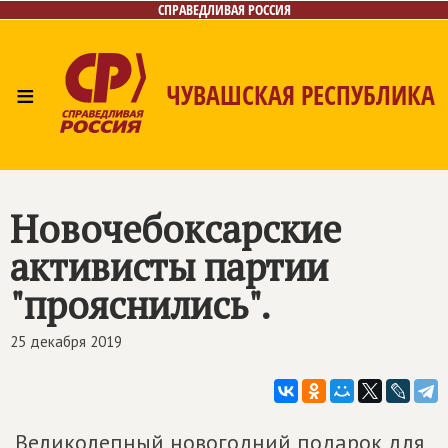
СПРАВЕДЛИВАЯ РОССИЯ
≡
ЧУВАШСКАЯ РЕСПУБЛИКА
Главная
Новости
Лица
Фото/Видео
Газета
Контакты
Новочебоксарские
активисты партии
"прояснились".
25 декабря 2019
Великолепный новогодний подарок для