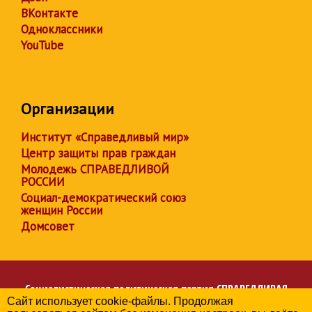
ВКонтакте
Одноклассники
YouTube
Организации
Институт «Справедливый мир»
Центр защиты прав граждан
Молодежь СПРАВЕДЛИВОЙ
РОССИИ
Социал-демократический союз
женщин России
Домсовет
Социалистическая политическая партия
СПРАВЕДЛИВАЯ
Сайт использует cookie-файлы. Продолжая
РОССИЯ