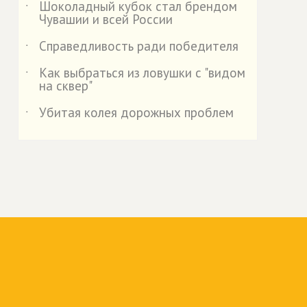
Шоколадный кубок стал брендом
˙
Чувашии и всей России
Справедливость ради победителя
˙
Как выбраться из ловушки с "видом
˙
на сквер"
Убитая колея дорожных проблем
˙