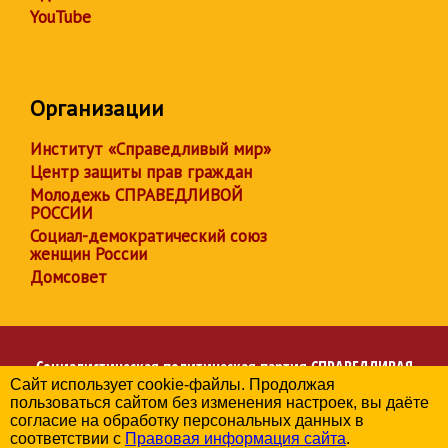
YouTube
Организации
Институт «Справедливый мир»
Центр защиты прав граждан
Молодежь СПРАВЕДЛИВОЙ
РОССИИ
Социал-демократический союз
женщин России
Домсовет
Социалистическая политическая партия
СПРАВЕДЛИВАЯ
Сайт использует cookie-файлы. Продолжая
РОССИЯ
пользоваться сайтом без изменения настроек, вы даёте
Региональное отделение партии в Чувашской Республике
согласие на обработку персональных данных в
© 2006-2026
соответствии с
Правовая информация сайта
.