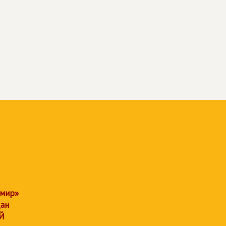
 мир»
дан
Й