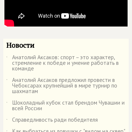
Новости
Анатолий Аксаков: спорт – это характер,
˙
стремление к победе и умение работать в
команде
Анатолий Аксаков предложил провести в
˙
Чебоксарах крупнейший в мире турнир по
шахматам
Шоколадный кубок стал брендом Чувашии и
˙
всей России
Справедливость ради победителя
˙
Как выбраться из ловушки с "видом на сквер"