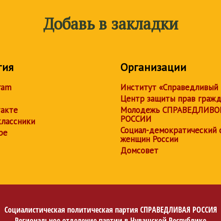
Добавь в закладки
тия
Организации
ram
Институт «Справедливый
Центр защиты прав граж
акте
Молодежь СПРАВЕДЛИВО
РОССИИ
лассники
Социал-демократический 
be
женщин России
Домсовет
Социалистическая политическая партия
СПРАВЕДЛИВАЯ РОССИЯ
Региональное отделение партии в Чувашской Республике