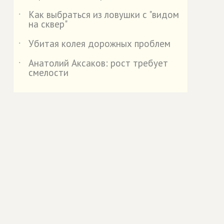
Как выбраться из ловушки с "видом
˙
на сквер"
Убитая колея дорожных проблем
˙
Анатолий Аксаков: рост требует
˙
смелости