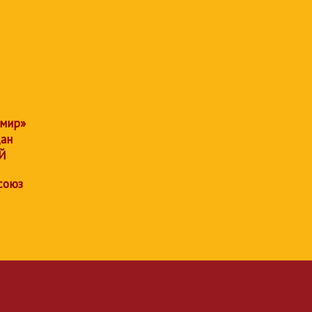
 мир»
дан
Й
союз