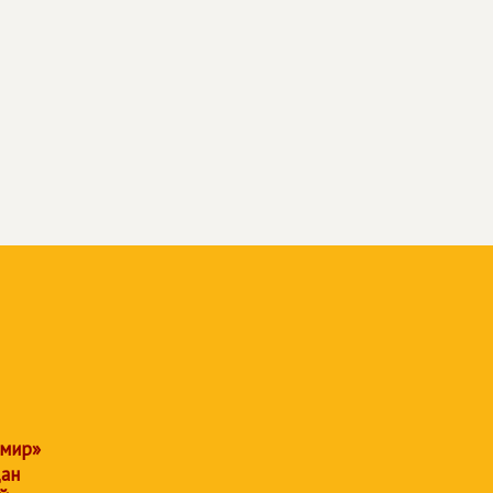
 мир»
дан