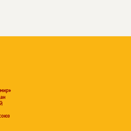
 мир»
дан
Й
союз