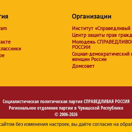
тия
Организации
ram
Институт «Справедливый
Центр защиты прав граж
акте
Молодежь СПРАВЕДЛИВО
РОССИИ
лассники
Социал-демократический 
be
женщин России
Домсовет
Социалистическая политическая партия
СПРАВЕДЛИВАЯ РОССИЯ
Региональное отделение партии в Чувашской Республике
© 2006-2026
Политика в отношении обработки персональных данных
сайтом без изменения настроек, вы даёте согласие на обр