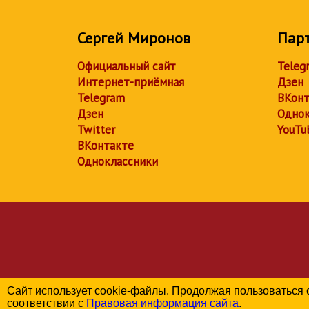
Сергей Миронов
Пар
Официальный сайт
Teleg
Интернет-приёмная
Дзен
Telegram
ВКонт
Дзен
Однок
Twitter
YouTu
ВКонтакте
Одноклассники
Сайт использует cookie-файлы. Продолжая пользоваться 
соответствии с
Правовая информация сайта
.