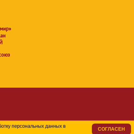
 мир»
дан
Й
союз
аботку персональных данных в
СОГЛАСЕН