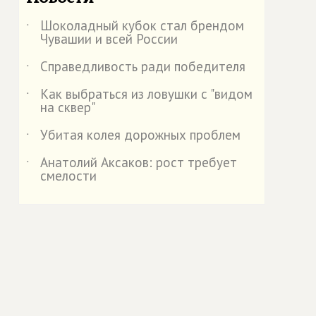
Шоколадный кубок стал брендом
˙
Чувашии и всей России
Справедливость ради победителя
˙
Как выбраться из ловушки с "видом
˙
на сквер"
Убитая колея дорожных проблем
˙
Анатолий Аксаков: рост требует
˙
смелости