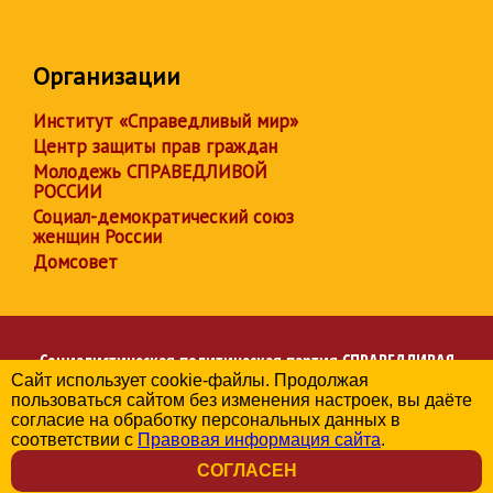
Организации
Институт «Справедливый мир»
Центр защиты прав граждан
Молодежь СПРАВЕДЛИВОЙ
РОССИИ
Социал-демократический союз
женщин России
Домсовет
Социалистическая политическая партия
СПРАВЕДЛИВАЯ
Сайт использует cookie-файлы. Продолжая
РОССИЯ
пользоваться сайтом без изменения настроек, вы даёте
Региональное отделение партии в Чувашской Республике
согласие на обработку персональных данных в
© 2006-2026
соответствии с
Правовая информация сайта
.
Политика в отношении обработки персональных данных
СОГЛАСЕН