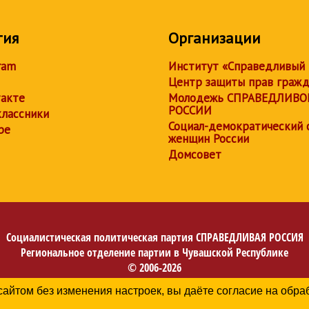
тия
Организации
ram
Институт «Справедливый
Центр защиты прав граж
акте
Молодежь СПРАВЕДЛИВО
РОССИИ
лассники
Социал-демократический 
be
женщин России
Домсовет
Социалистическая политическая партия
СПРАВЕДЛИВАЯ РОССИЯ
Региональное отделение партии в Чувашской Республике
© 2006-2026
Политика в отношении обработки персональных данных
сайтом без изменения настроек, вы даёте согласие на обр