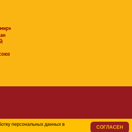
 мир»
дан
Й
союз
аботку персональных данных в
СОГЛАСЕН