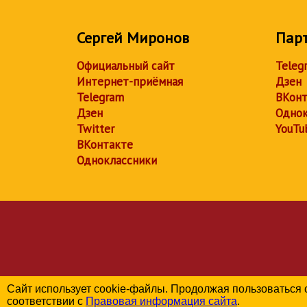
Сергей Миронов
Пар
Официальный сайт
Teleg
Интернет-приёмная
Дзен
Telegram
ВКонт
Дзен
Однок
Twitter
YouTu
ВКонтакте
Одноклассники
Сайт использует cookie-файлы. Продолжая пользоваться 
соответствии с
Правовая информация сайта
.