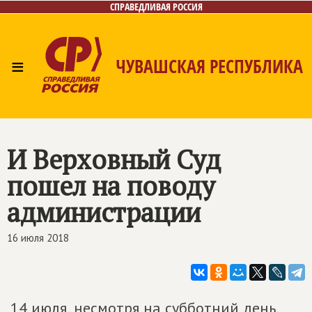
СПРАВЕДЛИВАЯ РОССИЯ
≡
ЧУВАШСКАЯ РЕСПУБЛИКА
Главная
Новости
Лица
Фото/Видео
Газета
Контакты
И Верховный Суд
пошел на поводу
администрации
16 июля 2018
14 июля, несмотря на субботний день,