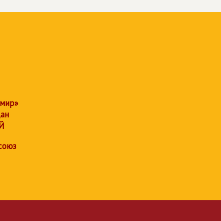
 мир»
дан
Й
союз