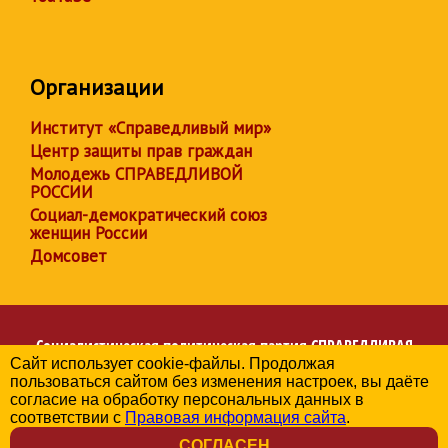
Организации
Институт «Справедливый мир»
Центр защиты прав граждан
Молодежь СПРАВЕДЛИВОЙ
РОССИИ
Социал-демократический союз
женщин России
Домсовет
Социалистическая политическая партия
СПРАВЕДЛИВАЯ
Сайт использует cookie-файлы. Продолжая
РОССИЯ
пользоваться сайтом без изменения настроек, вы даёте
Региональное отделение партии в Чувашской Республике
согласие на обработку персональных данных в
© 2006-2026
соответствии с
Правовая информация сайта
.
Политика в отношении обработки персональных данных
СОГЛАСЕН