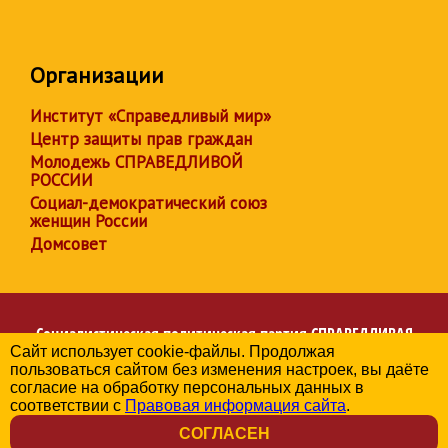
Организации
Институт «Справедливый мир»
Центр защиты прав граждан
Молодежь СПРАВЕДЛИВОЙ
РОССИИ
Социал-демократический союз
женщин России
Домсовет
Социалистическая политическая партия
СПРАВЕДЛИВАЯ
Сайт использует cookie-файлы. Продолжая
РОССИЯ
пользоваться сайтом без изменения настроек, вы даёте
Региональное отделение партии в Чувашской Республике
согласие на обработку персональных данных в
© 2006-2026
соответствии с
Правовая информация сайта
.
Политика в отношении обработки персональных данных
СОГЛАСЕН