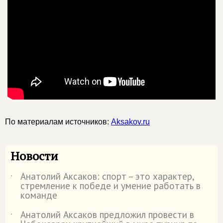
По материалам источников:
Aksakov.ru
Новости
Анатолий Аксаков: спорт – это характер,
˙
стремление к победе и умение работать в
команде
Анатолий Аксаков предложил провести в
˙