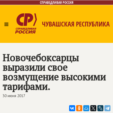
СПРАВЕДЛИВАЯ РОССИЯ
≡
ЧУВАШСКАЯ РЕСПУБЛИКА
Главная
Новости
Лица
Фото/Видео
Газета
Контакты
Новочебоксарцы
выразили свое
возмущение высокими
тарифами.
30 июня 2017