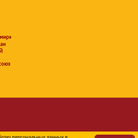
 мир»
дан
Й
союз
аботку персональных данных в