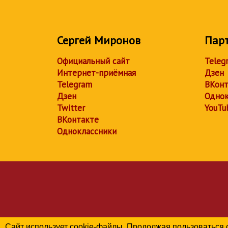
Сергей Миронов
Пар
Официальный сайт
Teleg
Интернет-приёмная
Дзен
Telegram
ВКонт
Дзен
Однок
Twitter
YouTu
ВКонтакте
Одноклассники
Сайт использует cookie-файлы. Продолжая пользоваться 