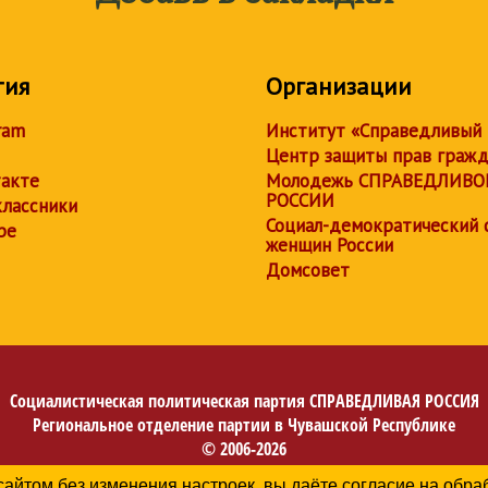
тия
Организации
ram
Институт «Справедливый
Центр защиты прав граж
акте
Молодежь СПРАВЕДЛИВО
РОССИИ
лассники
Социал-демократический 
be
женщин России
Домсовет
Социалистическая политическая партия
СПРАВЕДЛИВАЯ РОССИЯ
Региональное отделение партии в Чувашской Республике
© 2006-2026
Политика в отношении обработки персональных данных
сайтом без изменения настроек, вы даёте согласие на обр