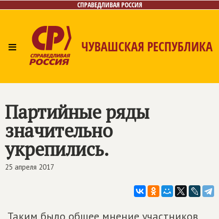
СПРАВЕДЛИВАЯ РОССИЯ
≡
ЧУВАШСКАЯ РЕСПУБЛИКА
Главная
Новости
Лица
Фото/Видео
Газета
Контакты
Партийные ряды
значительно
укрепились.
25 апреля 2017
Таким было общее мнение участников