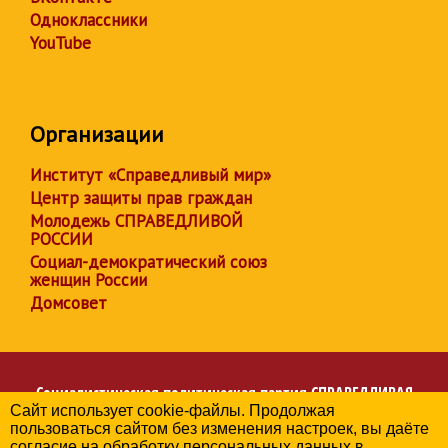
Одноклассники
YouTube
Организации
Институт «Справедливый мир»
Центр защиты прав граждан
Молодежь СПРАВЕДЛИВОЙ
РОССИИ
Социал-демократический союз
женщин России
Домсовет
Социалистическая политическая партия
СПРАВЕДЛИВАЯ
Сайт использует cookie-файлы. Продолжая
РОССИЯ
пользоваться сайтом без изменения настроек, вы даёте
Региональное отделение партии в Чувашской Республике
согласие на обработку персональных данных в