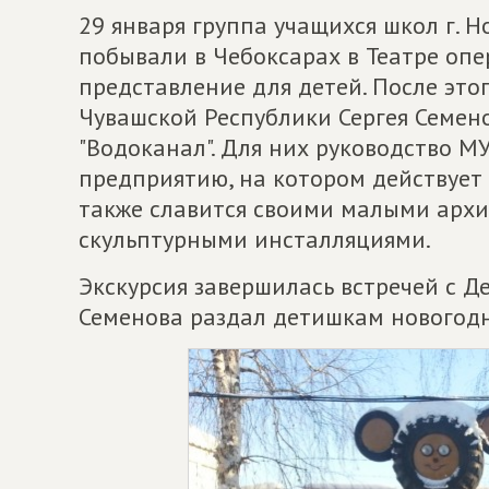
29 января группа учащихся школ г. 
побывали в Чебоксарах в Театре опе
представление для детей. После это
Чувашской Республики Сергея Семен
"Водоканал". Для них руководство М
предприятию, на котором действует
также славится своими малыми арх
скульптурными инсталляциями.
Экскурсия завершилась встречей с Д
Семенова раздал детишкам новогод