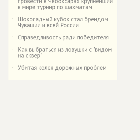
провести в Чебоксарах крупнейший
в мире турнир по шахматам
Шоколадный кубок стал брендом
˙
Чувашии и всей России
Справедливость ради победителя
˙
Как выбраться из ловушки с "видом
˙
на сквер"
Убитая колея дорожных проблем
˙