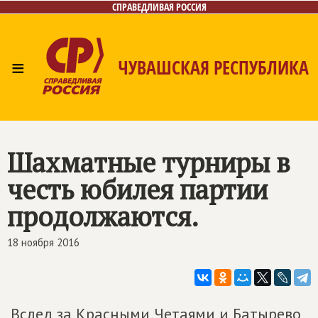
СПРАВЕДЛИВАЯ РОССИЯ
≡
ЧУВАШСКАЯ РЕСПУБЛИКА
Главная
Новости
Лица
Фото/Видео
Газета
Контакты
Шахматные турниры в
честь юбилея партии
продолжаются.
18 ноября 2016
Вслед за Красными Четаями и Батырево