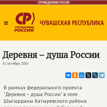
СПРАВЕДЛИВАЯ РОССИЯ
≡
ЧУВАШСКАЯ РЕСПУБЛИКА
Главная
Новости
Лица
Фото/Видео
Газета
Контакты
Деревня – душа России
31 октября 2016
В рамках федерального проекта
"Деревня – душа России" в селе
Шыгырданы Батыревского района