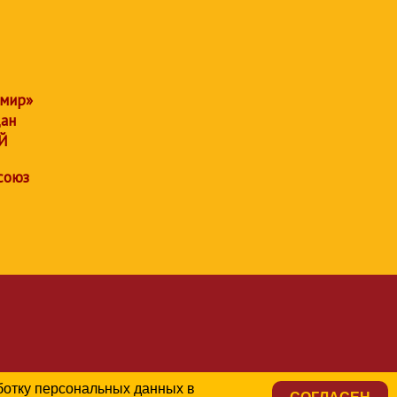
 мир»
дан
Й
союз
аботку персональных данных в