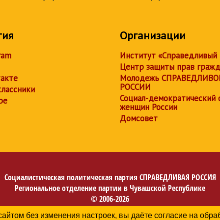
тия
Организации
ram
Институт «Справедливый
Центр защиты прав граж
акте
Молодежь СПРАВЕДЛИВО
РОССИИ
лассники
Социал-демократический 
be
женщин России
Домсовет
Социалистическая политическая партия
СПРАВЕДЛИВАЯ РОССИЯ
Региональное отделение партии в Чувашской Республике
© 2006-2026
Политика в отношении обработки персональных данных
сайтом без изменения настроек, вы даёте согласие на обр