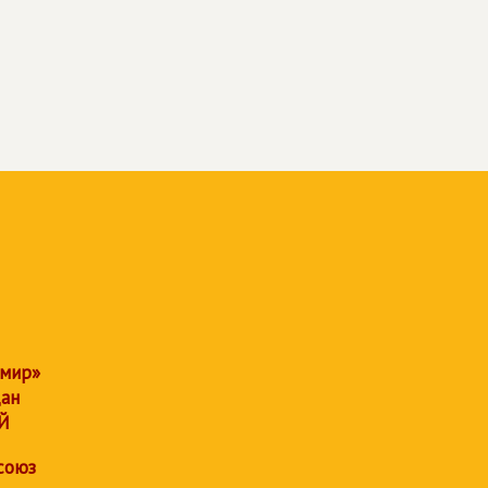
 мир»
дан
Й
союз