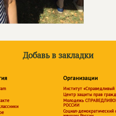
Добавь в закладки
тия
Организации
ram
Институт «Справедливый
Центр защиты прав граж
акте
Молодежь СПРАВЕДЛИВО
РОССИИ
лассники
Социал-демократический 
be
женщин России