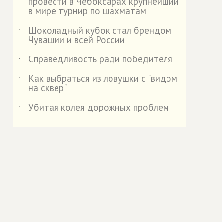
провести в Чебоксарах крупнейший
в мире турнир по шахматам
Шоколадный кубок стал брендом
˙
Чувашии и всей России
Справедливость ради победителя
˙
Как выбраться из ловушки с "видом
˙
на сквер"
Убитая колея дорожных проблем
˙