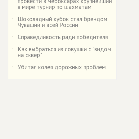
провести в Чебоксарах крупнейший
в мире турнир по шахматам
Шоколадный кубок стал брендом
˙
Чувашии и всей России
Справедливость ради победителя
˙
Как выбраться из ловушки с "видом
˙
на сквер"
Убитая колея дорожных проблем
˙