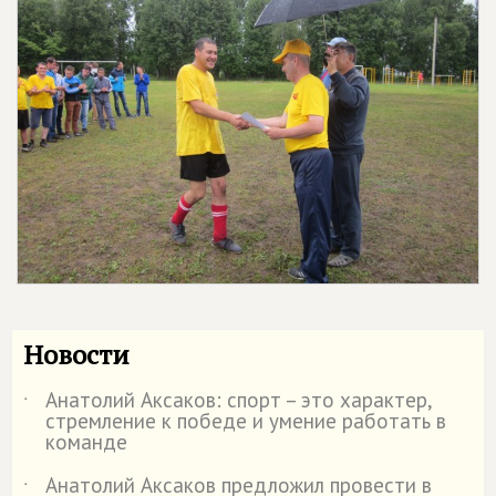
Новости
Анатолий Аксаков: спорт – это характер,
˙
стремление к победе и умение работать в
команде
Анатолий Аксаков предложил провести в
˙