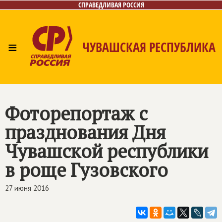
СПРАВЕДЛИВАЯ РОССИЯ
≡
ЧУВАШСКАЯ РЕСПУБЛИКА
Главная
Новости
Лица
Фото/Видео
Газета
Контакты
Фоторепортаж с
празднования Дня
Чувашской республики
в роще Гузовского
27 июня 2016