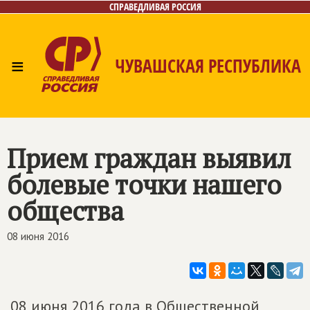
СПРАВЕДЛИВАЯ РОССИЯ
≡
ЧУВАШСКАЯ РЕСПУБЛИКА
Главная
Новости
Лица
Фото/Видео
Газета
Контакты
Прием граждан выявил
болевые точки нашего
общества
08 июня 2016
08 июня 2016 года в Общественной