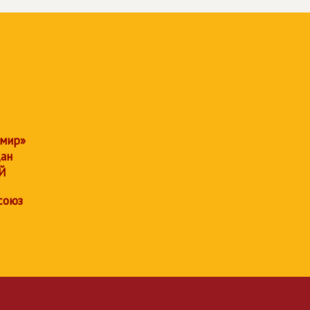
 мир»
дан
Й
союз