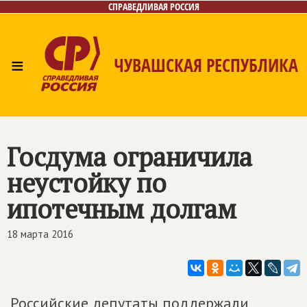
СПРАВЕДЛИВАЯ РОССИЯ
≡
ЧУВАШСКАЯ РЕСПУБЛИКА
Главная
Новости
Лица
Фото/Видео
Газета
Контакты
Госдума ограничила
неустойку по
ипотечным долгам
18 марта 2016
Российские депутаты поддержали