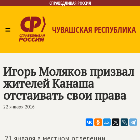
СПРАВЕДЛИВАЯ РОССИЯ
≡
ЧУВАШСКАЯ РЕСПУБЛИКА
Главная
Новости
Лица
Фото/Видео
Газета
Контакты
Игорь Моляков призвал
жителей Канаша
отстаивать свои права
22 января 2016
21 января в местном отделении