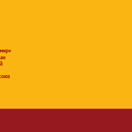
 мир»
дан
Й
союз