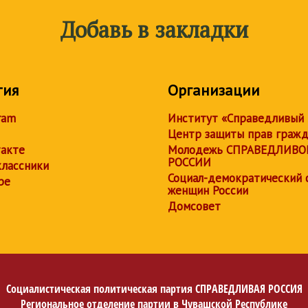
Добавь в закладки
тия
Организации
ram
Институт «Справедливый
Центр защиты прав граж
акте
Молодежь СПРАВЕДЛИВО
РОССИИ
лассники
Социал-демократический 
be
женщин России
Домсовет
Социалистическая политическая партия
СПРАВЕДЛИВАЯ РОССИЯ
Региональное отделение партии в Чувашской Республике