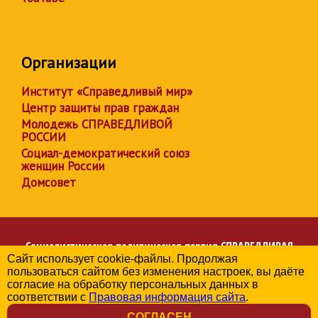
Организации
Институт «Справедливый мир»
Центр защиты прав граждан
Молодежь СПРАВЕДЛИВОЙ
РОССИИ
Социал-демократический союз
женщин России
Домсовет
Социалистическая политическая партия
СПРАВЕДЛИВАЯ
Сайт использует cookie-файлы. Продолжая
РОССИЯ
пользоваться сайтом без изменения настроек, вы даёте
Региональное отделение партии в Чувашской Республике
согласие на обработку персональных данных в
© 2006-2026
соответствии с
Правовая информация сайта
.
Политика в отношении обработки персональных данных
СОГЛАСЕН