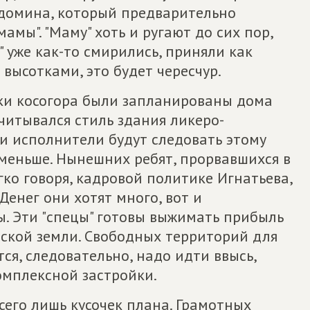
 домина, который предварительно
амы". "Маму" хоть и ругают до сих пор,
 уже как-то смирились, приняли как
 высотками, это будет чересчур.
ки косогора были запланированы дома
читывался стиль здания ликеро-
ли исполнители будут следовать этому
 меньше. Нынешних ребят, прорвавшихся в
гко говоря, кадровой политике Игнатьева,
Денег они хотят много, вот и
 Эти "спецы" готовы выжимать прибыль
дской земли. Свободных территорий для
ся, следовательно, надо идти ввысь,
омплексной застройки.
его лишь кусочек плана. Грамотных