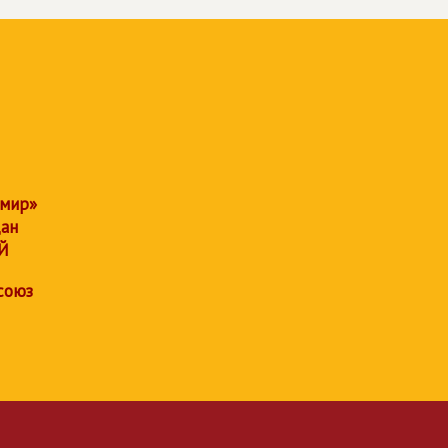
 мир»
дан
Й
союз