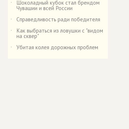
Шоколадный кубок стал брендом
˙
Чувашии и всей России
Справедливость ради победителя
˙
Как выбраться из ловушки с "видом
˙
на сквер"
Убитая колея дорожных проблем
˙