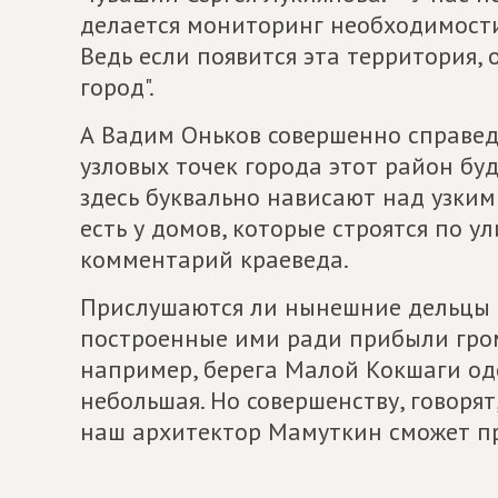
делается мониторинг необходимости
Ведь если появится эта территория,
город".
А Вадим Оньков совершенно справедл
узловых точек города этот район бу
здесь буквально нависают над узкими
есть у домов, которые строятся по у
комментарий краеведа.
Прислушаются ли нынешние дельцы 
построенные ими ради прибыли гро
например, берега Малой Кокшаги оде
небольшая. Но совершенству, говоря
наш архитектор Мамуткин сможет пр