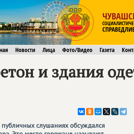
ЧУВАШС
СОЦИАЛИСТИЧЕ
СПРАВЕДЛИ
ная
Новости
Лица
Фото/Видео
Газета
Конт
етон и здания одет
а публичных слушаниях обсуждался
ора. Это место горожане называют