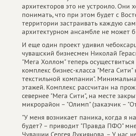
архитекторов это не устроило. Они х
понимать, что при этом будет с Вост
территории застраивать каждую саму
архитектурном ансамбле не может б
И еще один проект удивил чебоксарц
чувашский бизнесмен Николай Гераси
"Мега Холлом" теперь осуществиться
комплекс бизнес-класса "Мега Сити"
текстильной компании". Минимальна
этажей. Комплекс рассчитан на прож
севернее "Мега Сити", на месте закр
микрорайон – "Олимп" (заказчик – "О
"У меня возникает паника, когда я н
будет? – приводит "Правда ПФО" мн
Чувашии Сергея Лукиянова. – У нас н