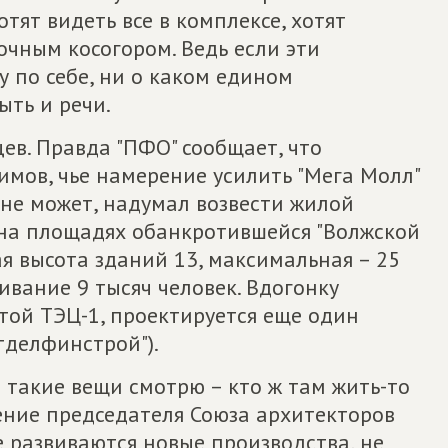
отят видеть все в комплексе, хотят
очным косогором. Ведь если эти
 по себе, ни о каком едином
ыть и речи.
ев. Правда "ПФО" сообщает, что
мов, чье намерение усилить "Мега Молл"
 не может, надумал возвести жилой
 на площадях обанкротившейся "Волжской
я высота зданий 13, максимальная – 25
ивание 9 тысяч человек. Вдогонку
ытой ТЭЦ-1, проектируется еще один
тделфинстрой").
а такие вещи смотрю – кто ж там жить-то
ение председателя Союза архитекторов
е развиваются новые производства, не