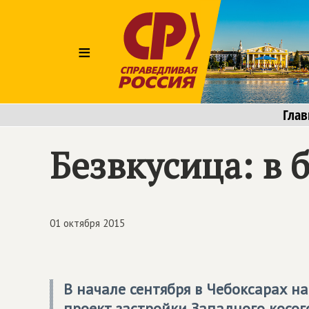
≡
Глав
Безвкусица: в б
01 октября 2015
В начале сентября в Чебоксарах н
проект застройки Западного косог