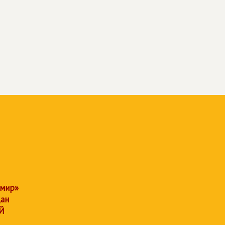
 мир»
дан
Й