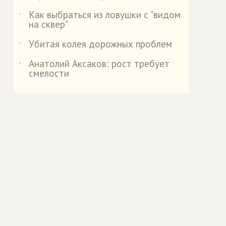
Как выбраться из ловушки с "видом
˙
на сквер"
Убитая колея дорожных проблем
˙
Анатолий Аксаков: рост требует
˙
смелости