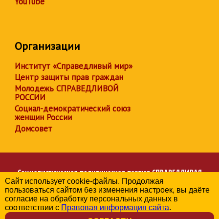
YouTube
Организации
Институт «Справедливый мир»
Центр защиты прав граждан
Молодежь СПРАВЕДЛИВОЙ
РОССИИ
Социал-демократический союз
женщин России
Домсовет
Социалистическая политическая партия
СПРАВЕДЛИВАЯ
Сайт использует cookie-файлы. Продолжая
РОССИЯ
пользоваться сайтом без изменения настроек, вы даёте
Региональное отделение партии в Чувашской Республике
согласие на обработку персональных данных в
© 2006-2026
соответствии с
Правовая информация сайта
.
Политика в отношении обработки персональных данных