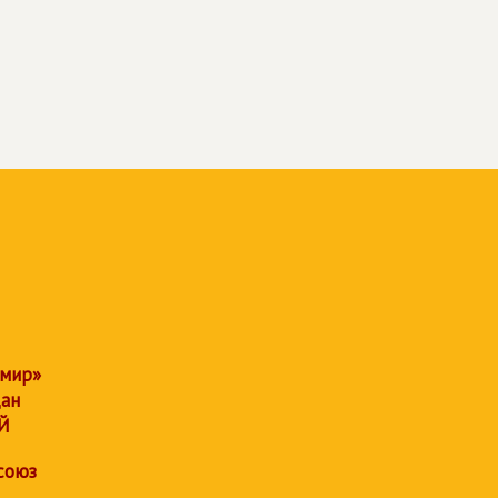
 мир»
дан
Й
союз