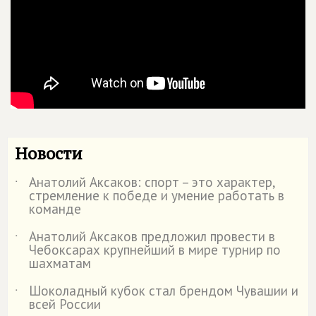
Новости
Анатолий Аксаков: спорт – это характер,
˙
стремление к победе и умение работать в
команде
Анатолий Аксаков предложил провести в
˙
Чебоксарах крупнейший в мире турнир по
шахматам
Шоколадный кубок стал брендом Чувашии и
˙
всей России