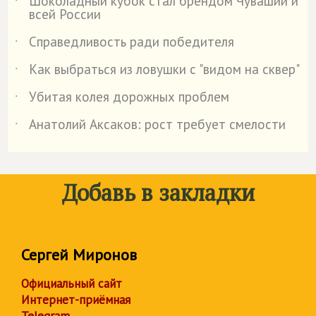
Шоколадный кубок стал брендом Чувашии и
˙
всей России
Справедливость ради победителя
˙
Как выбраться из ловушки с "видом на сквер"
˙
Убитая колея дорожных проблем
˙
Анатолий Аксаков: рост требует смелости
˙
Добавь в закладки
Сергей Миронов
Официальный сайт
Интернет-приёмная