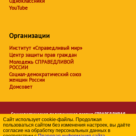
Одноклассники
YouTube
Организации
Институт «Справедливый мир»
Центр защиты прав граждан
Молодежь СПРАВЕДЛИВОЙ
РОССИИ
Социал-демократический союз
женщин России
Домсовет
Социалистическая политическая партия
СПРАВЕДЛИВАЯ
Сайт использует cookie-файлы. Продолжая
РОССИЯ
пользоваться сайтом без изменения настроек, вы даёте
Региональное отделение партии в Чувашской Республике
согласие на обработку персональных данных в
© 2006-2026
соответствии с
Правовая информация сайта
.