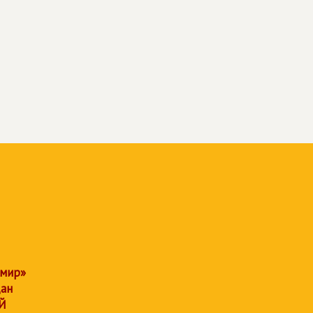
 мир»
дан
Й