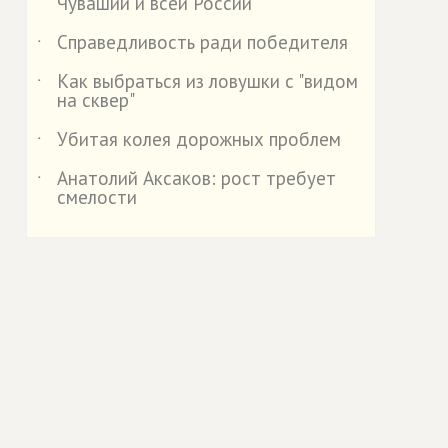
Чувашии и всей России
Справедливость ради победителя
˙
Как выбраться из ловушки с "видом
˙
на сквер"
Убитая колея дорожных проблем
˙
Анатолий Аксаков: рост требует
˙
смелости