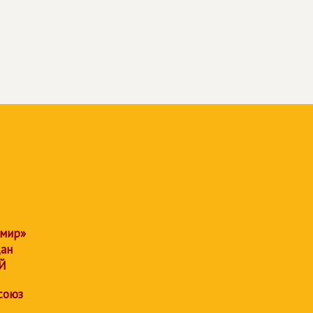
 мир»
дан
Й
союз