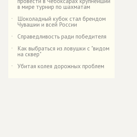
провести в Чебоксарах крупнейший
в мире турнир по шахматам
Шоколадный кубок стал брендом
˙
Чувашии и всей России
Справедливость ради победителя
˙
Как выбраться из ловушки с "видом
˙
на сквер"
Убитая колея дорожных проблем
˙