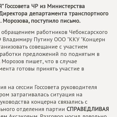
 Госсовета ЧР из Министерства
 Директора департамента транспортного
 Морозова, поступило письмо.
 с обращением работников Чебоксарского
Ф Владимиру Путину ООО "ККУ "Концерн
ганизовать совещание с участием
ыработки предложений по поднятым в
 Морозов пишет, что в случае
ента готовы принять участие в
я на сессии Госсовета руководителя
ором затрагивалась ситуация на
уководства концерна связались с
льного отделения партии
СПРАВЕДЛИВАЯ
ием Аксаковым. Разговор носил довольно