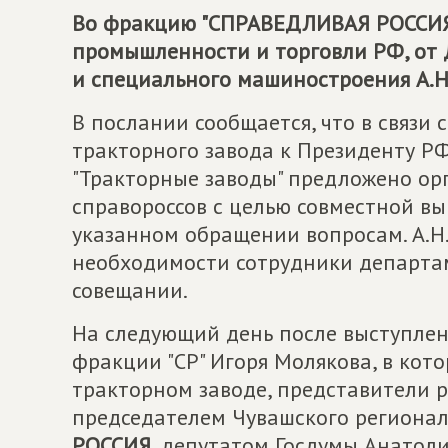
Во фракцию "СПРАВЕДЛИВАЯ РОССИЯ"
промышленности и торговли РФ, от
и специального машиностроения А.Н.
В послании сообщается, что в связи
тракторного завода к Президенту Р
"Тракторные заводы" предложено ор
справороссов с целью совместной в
указанном обращении вопросам. А.Н.
необходимости сотрудники департам
совещании.
На следующий день после выступлени
фракции "СР" Игоря Молякова, в кот
тракторном заводе, представители р
председателем Чувашского региона
РОССИЯ
, депутатом Госдумы Анатол