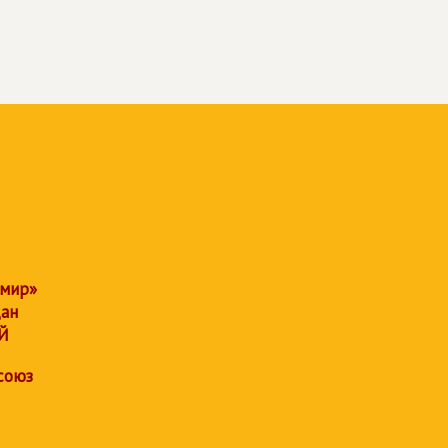
 мир»
дан
Й
союз