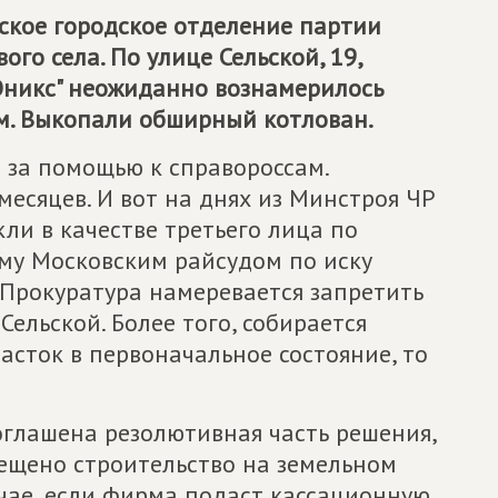
ское городское отделение партии
го села. По улице Сельской, 19,
Оникс" неожиданно вознамерилось
м. Выкопали обширный котлован.
за помощью к справороссам.
месяцев. И вот на днях из Минстроя ЧР
ли в качестве третьего лица по
му Московским райсудом по иску
 Прокуратура намеревается запретить
ельской. Более того, собирается
асток в первоначальное состояние, то
глашена резолютивная часть решения,
рещено строительство на земельном
лучае, если фирма подаст кассационную