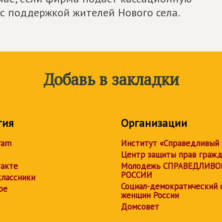
 с поддержкой жителей Нового села.
Добавь в закладки
тия
Организации
ram
Институт «Справедливый
Центр защиты прав граж
акте
Молодежь СПРАВЕДЛИВО
РОССИИ
лассники
Социал-демократический 
be
женщин России
Домсовет