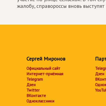
жалобу, справороссы вновь выступят
Сергей Миронов
Пар
Официальный сайт
Teleg
Интернет-приёмная
Дзен
Telegram
ВКонт
Дзен
Однок
Twitter
YouTu
ВКонтакте
Одноклассники