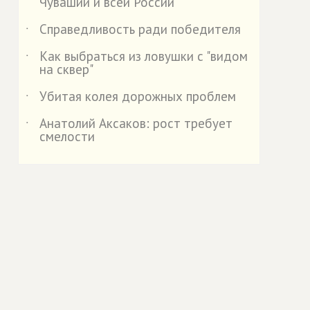
Чувашии и всей России
Справедливость ради победителя
˙
Как выбраться из ловушки с "видом
˙
на сквер"
Убитая колея дорожных проблем
˙
Анатолий Аксаков: рост требует
˙
смелости