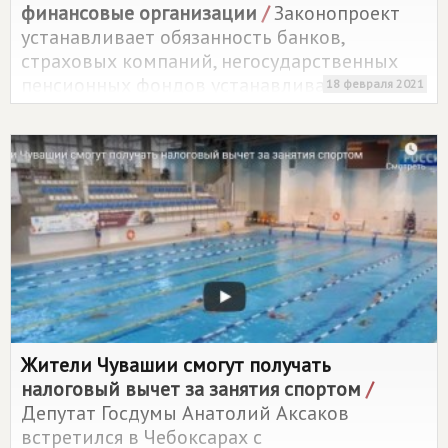
финансовые организации
/
Законопроект
устанавливает обязанность банков,
страховых компаний, негосударственных
пенсионных фондов устанавливать
18 февраля 2021
контролирующих лиц и предоставлять
соответствующую информацию в
Центральный банк
Жители Чувашии смогут получать
налоговый вычет за занятия спортом
/
Депутат Госдумы Анатолий Аксаков
встретился в Чебоксарах с