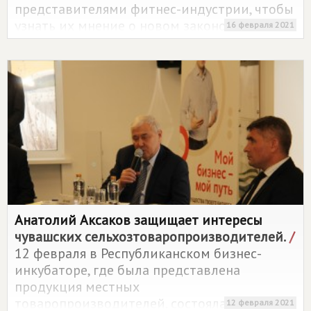
представителями фитнес-индустрии, чтобы
узнать их мнение о новом законопроекте.
16 февраля 2021
Анатолий Аксаков защищает интересы
чувашских сельхозтоваропроизводителей.
/
12 февраля в Республиканском бизнес-
инкубаторе, где была представлена
продукция местных
товаропроизводителей, состоялась
12 февраля 2021