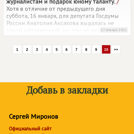
журналистам и подарок юному таланту.
/
Хотя в отличие от предыдущего дня
суббота, 16 января, для депутата Госдумы
России Анатолия Аксакова выдалась не
такой напряженной, но, тем не менее, такой
17 января 2021
же значимой.
1
2
3
4
5
6
7
8
9
10
>>
Добавь в закладки
Сергей Миронов
Официальный сайт