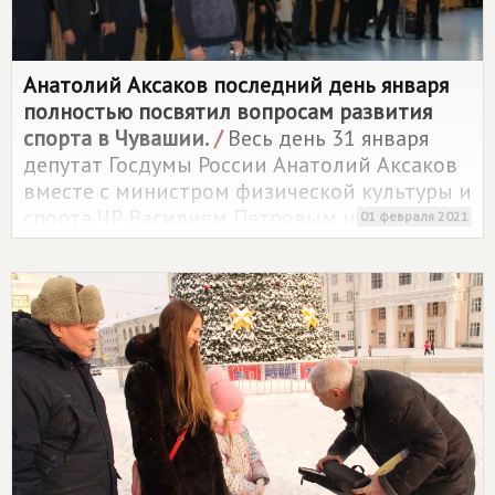
Анатолий Аксаков последний день января
полностью посвятил вопросам развития
спорта в Чувашии.
/
Весь день 31 января
депутат Госдумы России Анатолий Аксаков
вместе с министром физической культуры и
спорта ЧР Василием Петровым и депутатом
01 февраля 2021
Госсовета Чувашии Сергеем Семеновым
занимался проблемой развития
физкультуры и спорта в республике.