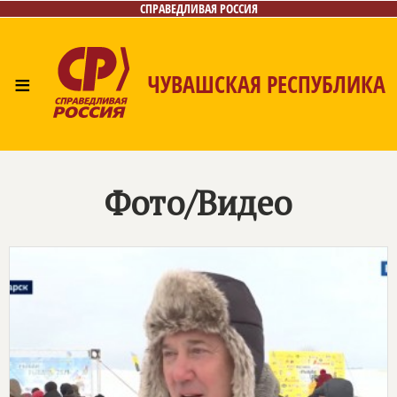
СПРАВЕДЛИВАЯ РОССИЯ
≡
ЧУВАШСКАЯ РЕСПУБЛИКА
Главная
Новости
Лица
Фото/Видео
Газета
Контакты
Фото/Видео