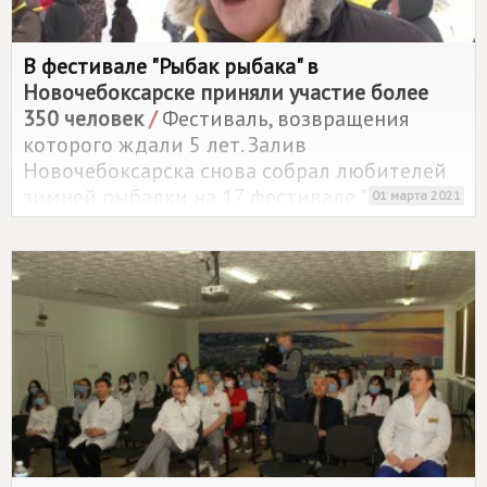
В фестивале "Рыбак рыбака" в
Новочебоксарске приняли участие более
350 человек
/
Фестиваль, возвращения
которого ждали 5 лет. Залив
Новочебоксарска снова собрал любителей
зимней рыбалки на 17 фестивале "Рыбак
01 марта 2021
рыбака".