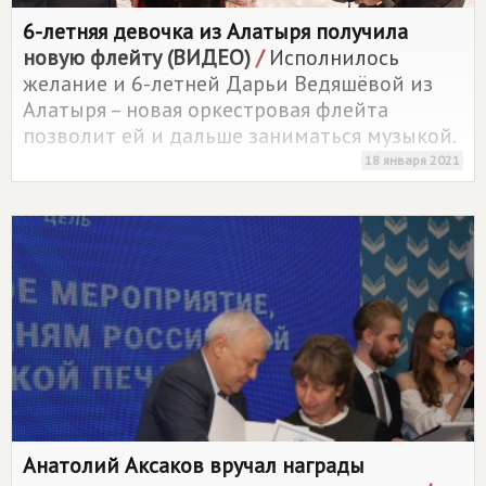
6-летняя девочка из Алатыря получила
новую флейту (ВИДЕО)
/
Исполнилось
желание и 6-летней Дарьи Ведяшёвой из
Алатыря – новая оркестровая флейта
позволит ей и дальше заниматься музыкой.
18 января 2021
Анатолий Аксаков вручал награды