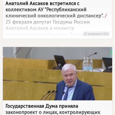
Анатолий Аксаков встретился с
коллективом АУ "Республиканский
клинический онкологический диспансер".
/
25 февраля депутат Госдумы России
Анатолий Аксаков и министр
здравоохранения Чувашии Владимир
25 февраля 2021
Степанов посетили АУ "Республиканский
клинический онкологический диспансер".
Государственная Дума приняла
законопроект о лицах, контролирующих