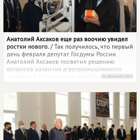
Анатолий Аксаков еще раз воочию увидел
ростки нового.
/
Так получилось, что первый
день февраля депутат Госдумы России
Анатолий Аксаков посвятил решению
вопросов развития агропромышленного
комплекса. Если раньше проблемы АПК в
01 февраля 2021
Чувашии считались самыми острыми и
почти не решаемыми, то с приходом новых
людей в верхние эшелоны власти
положение изменилось в лучшую сторону.