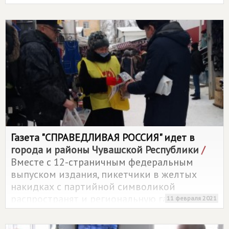
закупочная сессия федеральных торговых
сетей в Чувашской Республике.
Газета "СПРАВЕДЛИВАЯ РОССИЯ" идет в
города и районы Чувашской Республики
/
Вместе с 12-страничным федеральным
выпуском издания, пикетчики в желтых
накидках с партийной символикой
распространят и региональную газету
11 февраля 2021
"
СПРАВЕДЛИВАЯ РОССИЯ
-ЧУВАШИЯ".