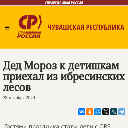
СПРАВЕДЛИВАЯ РОССИЯ
≡
ЧУВАШСКАЯ РЕСПУБЛИКА
Главная
Новости
Лица
Фото/Видео
Газета
Контакты
Дед Мороз к детишкам
приехал из ибресинских
лесов
28 декабря 2024
Гостями праздника стали дети с ОВЗ,