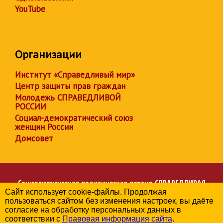
YouTube
Организации
Институт «Справедливый мир»
Центр защиты прав граждан
Молодежь СПРАВЕДЛИВОЙ
РОССИИ
Социал-демократический союз
женщин России
Домсовет
Социалистическая политическая партия
СПРАВЕДЛИВАЯ
Сайт использует cookie-файлы. Продолжая
РОССИЯ
пользоваться сайтом без изменения настроек, вы даёте
Региональное отделение партии в Чувашской Республике
согласие на обработку персональных данных в
© 2006-2026
соответствии с
Правовая информация сайта
.